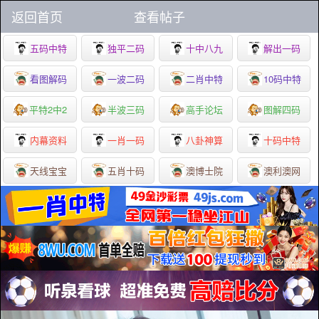
返回首页
查看帖子
五码中特
独平二码
十中八九
解出一码
看图解码
一波二码
二肖中特
10码中特
平特2中2
半波三码
高手论坛
图解四码
内幕资料
一肖一码
八卦神算
十码中特
天线宝宝
五肖十码
澳博士院
澳利澳网