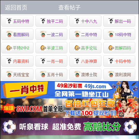
返回首页
查看帖子
五码中特
独平二码
十中八九
解出一码
看图解码
一波二码
二肖中特
10码中特
平特2中2
半波三码
高手论坛
图解四码
内幕资料
一肖一码
八卦神算
十码中特
天线宝宝
五肖十码
澳博士院
澳利澳网