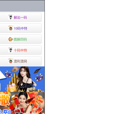
解出一码
10码中特
图解四码
十码中特
澳利澳网