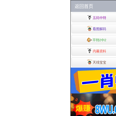
返回首页
五码中特
看图解码
平特2中2
内幕资料
天线宝宝