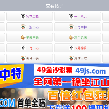
查看帖子
独平二码
十中八九
一波二码
二肖中特
半波三码
高手论坛
一肖一码
八卦神算
五肖十码
澳博士院