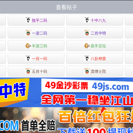
查看帖子
独平二码
十中八九
一波二码
二肖中特
半波三码
高手论坛
一肖一码
八卦神算
五肖十码
澳博士院