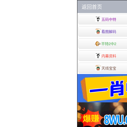
返回首页
五码中特
看图解码
平特2中2
内幕资料
天线宝宝