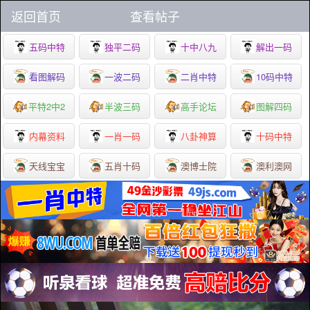
返回首页
查看帖子
五码中特
独平二码
十中八九
解出一码
看图解码
一波二码
二肖中特
10码中特
平特2中2
半波三码
高手论坛
图解四码
内幕资料
一肖一码
八卦神算
十码中特
天线宝宝
五肖十码
澳博士院
澳利澳网