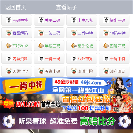
返回首页
查看帖子
五码中特
独平二码
十中八九
解出一码
看图解码
一波二码
二肖中特
10码中特
平特2中2
半波三码
高手论坛
图解四码
内幕资料
一肖一码
八卦神算
十码中特
天线宝宝
五肖十码
澳博士院
澳利澳网