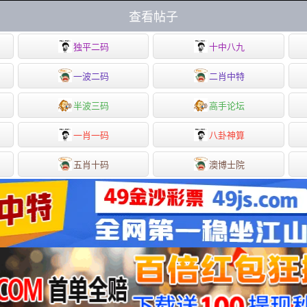
查看帖子
独平二码
十中八九
一波二码
二肖中特
半波三码
高手论坛
一肖一码
八卦神算
五肖十码
澳博士院