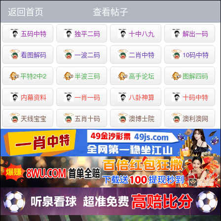
返回首页
查看帖子
五码中特
独平二码
十中八九
解出一码
看图解码
一波二码
二肖中特
10码中特
平特2中2
半波三码
高手论坛
图解四码
内幕资料
一肖一码
八卦神算
十码中特
天线宝宝
五肖十码
澳博士院
澳利澳网