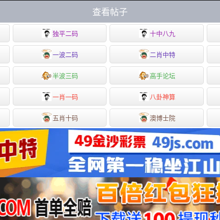
查看帖子
独平二码
十中八九
一波二码
二肖中特
半波三码
高手论坛
一肖一码
八卦神算
五肖十码
澳博士院