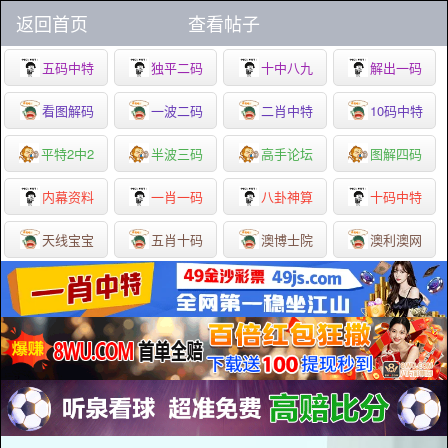
返回首页
查看帖子
五码中特
独平二码
十中八九
解出一码
看图解码
一波二码
二肖中特
10码中特
平特2中2
半波三码
高手论坛
图解四码
内幕资料
一肖一码
八卦神算
十码中特
天线宝宝
五肖十码
澳博士院
澳利澳网