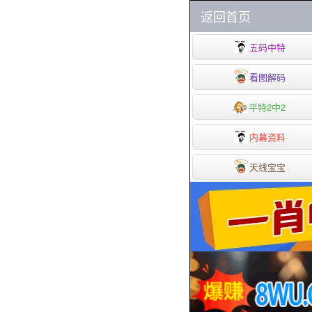
返回首页
五码中特
看图解码
平特2中2
内幕资料
天线宝宝