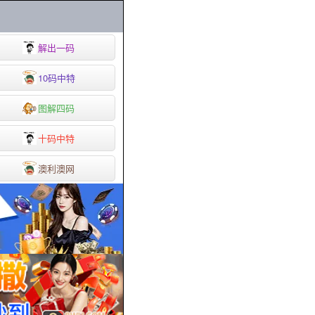
解出一码
10码中特
图解四码
十码中特
澳利澳网