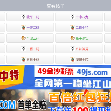
查看帖子
独平二码
十中八九
一波二码
二肖中特
半波三码
高手论坛
一肖一码
八卦神算
五肖十码
澳博士院