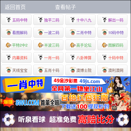
返回首页
查看帖子
五码中特
独平二码
十中八九
解出一码
看图解码
一波二码
二肖中特
10码中特
平特2中2
半波三码
高手论坛
图解四码
内幕资料
一肖一码
八卦神算
十码中特
天线宝宝
五肖十码
澳博士院
澳利澳网