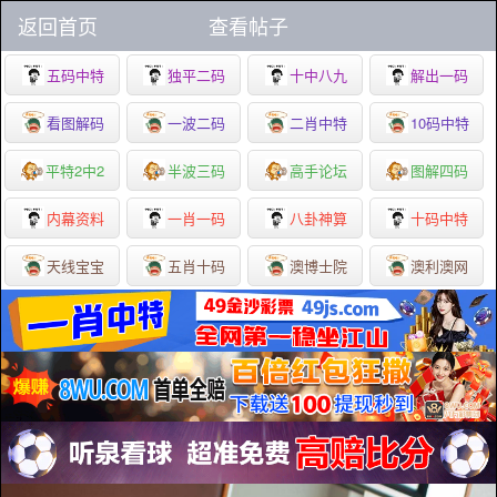
返回首页
查看帖子
五码中特
独平二码
十中八九
解出一码
看图解码
一波二码
二肖中特
10码中特
平特2中2
半波三码
高手论坛
图解四码
内幕资料
一肖一码
八卦神算
十码中特
天线宝宝
五肖十码
澳博士院
澳利澳网