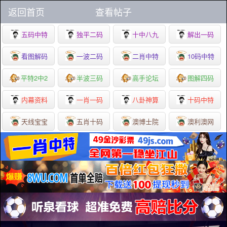
返回首页
查看帖子
五码中特
独平二码
十中八九
解出一码
看图解码
一波二码
二肖中特
10码中特
平特2中2
半波三码
高手论坛
图解四码
内幕资料
一肖一码
八卦神算
十码中特
天线宝宝
五肖十码
澳博士院
澳利澳网