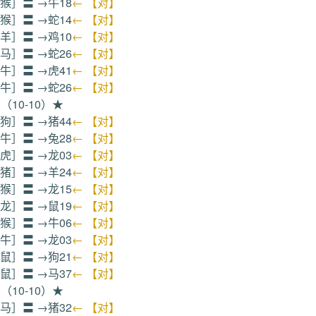
猴］〓 →牛18
← 【对】
猴］〓 →蛇14
← 【对】
羊］〓 →鸡10
← 【对】
马］〓 →蛇26
← 【对】
牛］〓 →虎41
← 【对】
牛］〓 →蛇26
← 【对】
10-10）★
狗］〓 →猪44
← 【对】
牛］〓 →兔28
← 【对】
虎］〓 →龙03
← 【对】
猪］〓 →羊24
← 【对】
猴］〓 →龙15
← 【对】
龙］〓 →鼠19
← 【对】
猴］〓 →牛06
← 【对】
牛］〓 →龙03
← 【对】
鼠］〓 →狗21
← 【对】
鼠］〓 →马37
← 【对】
10-10）★
马］〓 →猪32
← 【对】