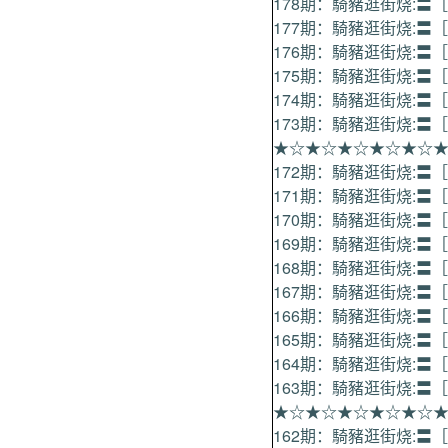
178期：騎豬逛街烧:〓［
177期：騎豬逛街烧:〓［
176期：騎豬逛街烧:〓［
175期：騎豬逛街烧:〓［
174期：騎豬逛街烧:〓［
173期：騎豬逛街烧:〓［
★☆★☆★☆★☆★☆★（
172期：騎豬逛街烧:〓［
171期：騎豬逛街烧:〓［
170期：騎豬逛街烧:〓［
169期：騎豬逛街烧:〓［
168期：騎豬逛街烧:〓［
167期：騎豬逛街烧:〓［
166期：騎豬逛街烧:〓［
165期：騎豬逛街烧:〓［
164期：騎豬逛街烧:〓［
163期：騎豬逛街烧:〓［
★☆★☆★☆★☆★☆★（
162期：騎豬逛街烧:〓［