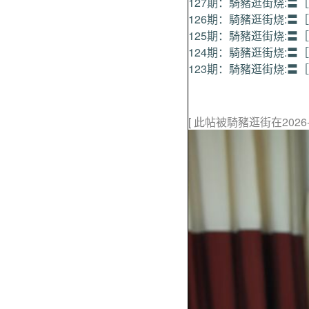
127期：騎豬逛街烧:〓［
126期：騎豬逛街烧:〓［
125期：騎豬逛街烧:〓［
124期：騎豬逛街烧:〓［
123期：騎豬逛街烧:〓［
[ 此帖被騎豬逛街在2026-0