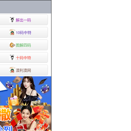
解出一码
10码中特
图解四码
十码中特
澳利澳网