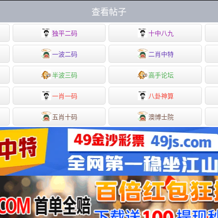
查看帖子
独平二码
十中八九
一波二码
二肖中特
半波三码
高手论坛
一肖一码
八卦神算
五肖十码
澳博士院