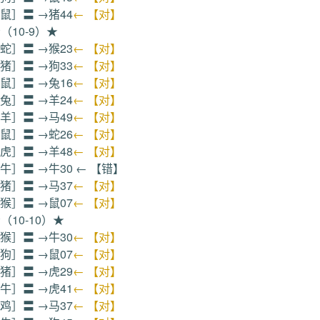
鼠］〓 →猪44
← 【对】
10-9）★
蛇］〓 →猴23
← 【对】
猪］〓 →狗33
← 【对】
鼠］〓 →兔16
← 【对】
兔］〓 →羊24
← 【对】
羊］〓 →马49
← 【对】
鼠］〓 →蛇26
← 【对】
虎］〓 →羊48
← 【对】
牛］〓 →牛30 ← 【错】
猪］〓 →马37
← 【对】
猴］〓 →鼠07
← 【对】
10-10）★
猴］〓 →牛30
← 【对】
狗］〓 →鼠07
← 【对】
猪］〓 →虎29
← 【对】
牛］〓 →虎41
← 【对】
鸡］〓 →马37
← 【对】