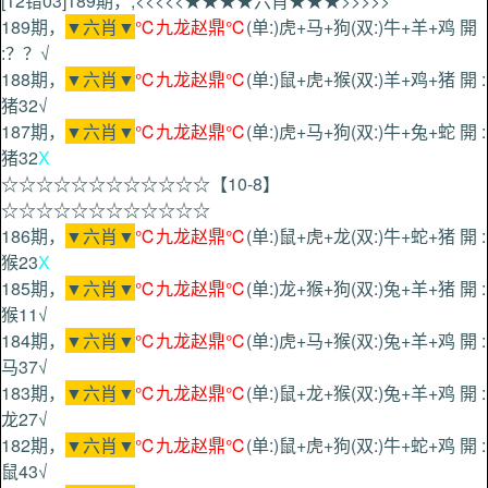
[12错03]189期，,<<<<<★★★★六肖★★★>>>>>
189期，
▼六肖▼
℃九龙赵鼎℃
(单:)虎+马+狗(双:)牛+羊+鸡 開
:？？√
188期，
▼六肖▼
℃九龙赵鼎℃
(单:)鼠+虎+猴(双:)羊+鸡+猪 開 :
猪32√
187期，
▼六肖▼
℃九龙赵鼎℃
(单:)虎+马+狗(双:)牛+兔+蛇 開 :
猪32
X
☆☆☆☆☆☆☆☆☆☆☆☆【10-8】
☆☆☆☆☆☆☆☆☆☆☆☆
186期，
▼六肖▼
℃九龙赵鼎℃
(单:)鼠+虎+龙(双:)牛+蛇+猪 開 :
猴23
X
185期，
▼六肖▼
℃九龙赵鼎℃
(单:)龙+猴+狗(双:)兔+羊+猪 開 :
猴11√
184期，
▼六肖▼
℃九龙赵鼎℃
(单:)虎+马+猴(双:)兔+羊+鸡 開 :
马37√
183期，
▼六肖▼
℃九龙赵鼎℃
(单:)鼠+龙+猴(双:)兔+羊+鸡 開 :
龙27√
182期，
▼六肖▼
℃九龙赵鼎℃
(单:)鼠+虎+狗(双:)牛+蛇+鸡 開 :
鼠43√