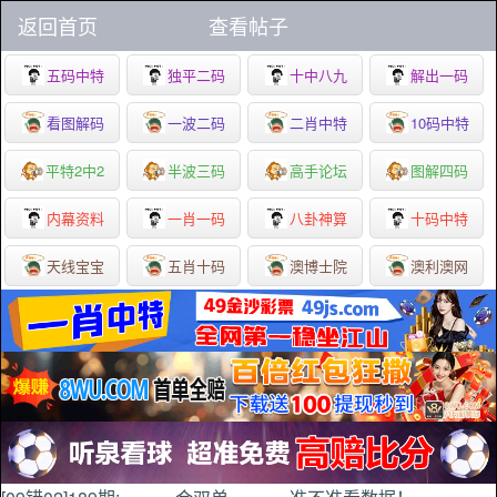
返回首页
查看帖子
五码中特
独平二码
十中八九
解出一码
看图解码
一波二码
二肖中特
10码中特
平特2中2
半波三码
高手论坛
图解四码
内幕资料
一肖一码
八卦神算
十码中特
天线宝宝
五肖十码
澳博士院
澳利澳网