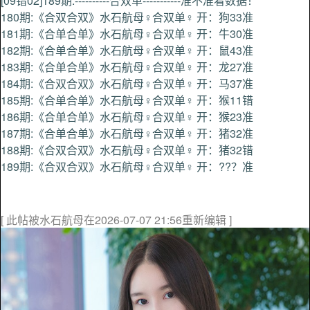
[09错02]189期:----------合双单-----------准不准看数据！
180期:《合双合双》水石航母♀合双单♀ 开：狗33准
181期:《合单合单》水石航母♀合双单♀ 开：牛30准
182期:《合单合单》水石航母♀合双单♀ 开：鼠43准
183期:《合单合单》水石航母♀合双单♀ 开：龙27准
184期:《合双合双》水石航母♀合双单♀ 开：马37准
185期:《合单合单》水石航母♀合双单♀ 开：猴11错
186期:《合单合单》水石航母♀合双单♀ 开：猴23准
187期:《合单合单》水石航母♀合双单♀ 开：猪32准
188期:《合双合双》水石航母♀合双单♀ 开：猪32错
189期:《合双合双》水石航母♀合双单♀ 开：??？准
[ 此帖被水石航母在2026-07-07 21:56重新编辑 ]