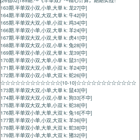
[26错02]189期.～《半单双》～精心计算，期期实战！
163期.半单双小双,小单,大单 k: 龙27[中]
164期.半单双小双,大双,大单 k: 牛42[中]
165期.半单双大双,小单,小双 k: 鸡34[中]
166期.半单双小单,小双,大单 k: 羊24[中]
167期.半单双大双,小双,大单 k: 虎41[中]
168期.半单双大双,小双,小单 k: 兔28[中]
169期.半单双小单,小双,大单 k: 龙39[中]
170期.半单双小双,大单,小单 k: 鼠31[中]
171期.半单双大双,小单,小双 k: 羊24[中]
172期.半单双小双,小单,大双 k: 蛇26[中]
☆☆☆☆☆☆☆☆☆☆☆☆{10-10}☆☆☆☆☆☆☆☆☆☆☆☆
173期.半单双大双,小单,大单 k: 鼠43[中]
174期.半单双大双,小双,小单 k: 狗33[不中]
175期.半单双大双,大单,小双 k: 蛇38[中]
176期.半单双小单,大单,大双 k: 兔16[不中]
177期.半单双小单,小双,大双 k: 羊36[中]
178期.半单双小单,大单,大双 k: 蛇38[中]
179期.半单双小单,大单,大双 k: 猪32[中]