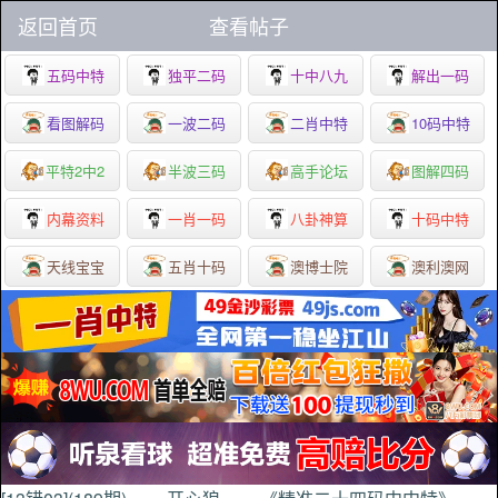
返回首页
查看帖子
五码中特
独平二码
十中八九
解出一码
看图解码
一波二码
二肖中特
10码中特
平特2中2
半波三码
高手论坛
图解四码
内幕资料
一肖一码
八卦神算
十码中特
天线宝宝
五肖十码
澳博士院
澳利澳网