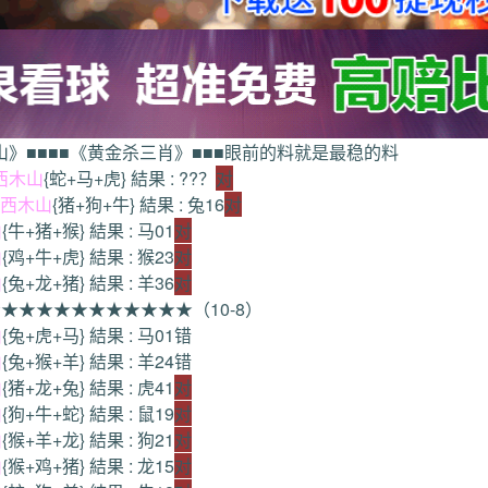
西木山》■■■■《黄金杀三肖》■■■眼前的料就是最稳的料
西木山
{蛇+马+虎} 結果 : ??？
对
西木山
{猪+狗+牛} 結果 : 兔16
对
山
{牛+猪+猴} 結果 : 马01
对
山
{鸡+牛+虎} 結果 : 猴23
对
山
{兔+龙+猪} 結果 : 羊36
对
★★★★★★★★★★★（10-8）
山
{兔+虎+马} 結果 : 马01错
山
{兔+猴+羊} 結果 : 羊24错
山
{猪+龙+兔} 結果 : 虎41
对
山
{狗+牛+蛇} 結果 : 鼠19
对
山
{猴+羊+龙} 結果 : 狗21
对
山
{猴+鸡+猪} 結果 : 龙15
对