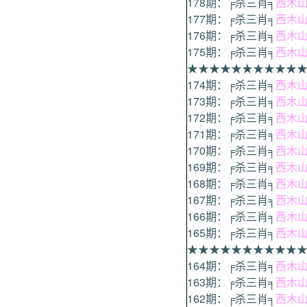
178期：╒杀三肖╕
西木
177期：╒杀三肖╕
西木
176期：╒杀三肖╕
西木
175期：╒杀三肖╕
西木
★★★★★★★★★★★
174期：╒杀三肖╕
西木
173期：╒杀三肖╕
西木
172期：╒杀三肖╕
西木
171期：╒杀三肖╕
西木
170期：╒杀三肖╕
西木
169期：╒杀三肖╕
西木
168期：╒杀三肖╕
西木
167期：╒杀三肖╕
西木
166期：╒杀三肖╕
西木
165期：╒杀三肖╕
西木
★★★★★★★★★★★
164期：╒杀三肖╕
西木
163期：╒杀三肖╕
西木
162期：╒杀三肖╕
西木