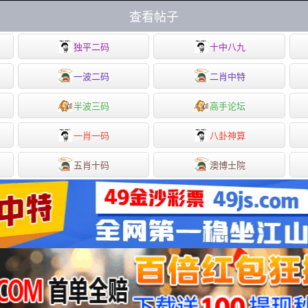
查看帖子
独平二码
十中八九
一波二码
二肖中特
半波三码
高手论坛
一肖一码
八卦神算
五肖十码
澳博士院