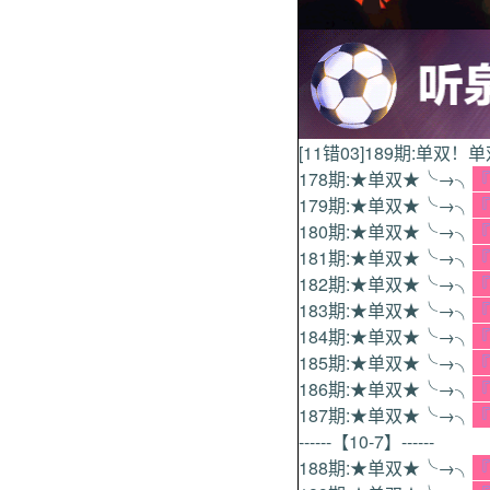
[11错03]189期:单双
178期:★单双★╰→╮
『
179期:★单双★╰→╮
『
180期:★单双★╰→╮
『
181期:★单双★╰→╮
『
182期:★单双★╰→╮
『
183期:★单双★╰→╮
『
184期:★单双★╰→╮
『
185期:★单双★╰→╮
『
186期:★单双★╰→╮
『
187期:★单双★╰→╮
『
------【10-7】------
188期:★单双★╰→╮
『