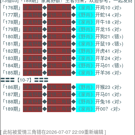
[13错03]「189期」家禽野獸！王者归来，欢迎参考，一起发财
「176期」
家禽野獸
◆
爱情三角错
◆
《家肖》
开鸡10 <对>
「177期」
家禽野獸
◆
爱情三角错
◆
《野肖》
开蛇14 <对>
「178期」
家禽野獸
◆
爱情三角错
◆
《家肖》
开牛18 <对>
「179期」
家禽野獸
◆
爱情三角错
◆
《野肖》
开龙15 <对>
「180期」
家禽野獸
◆
爱情三角错
◆
《野肖》
开狗21 <错>)
「181期」
家禽野獸
◆
爱情三角错
◆
《家肖》
开鼠19 <错>)
「182期」
家禽野獸
◆
爱情三角错
◆
《野肖》
开虎41 <对>
「183期」
家禽野獸
◆
爱情三角错
◆
《家肖》
开羊24 <对>
「184期」
家禽野獸
◆
爱情三角错
◆
《野肖》
开马01 <错>)
「185期」
家禽野獸
◆
爱情三角错
◆
《家肖》
开羊36 <对>
〓〓〓【10-7】〓〓〓
「186期」
家禽野獸
◆
爱情三角错
◆
《野肖》
开猴23 <对>
「187期」
家禽野獸
◆
爱情三角错
◆
《家肖》
开马01 <对>
「188期」
家禽野獸
◆
爱情三角错
◆
《野肖》
开兔16 <对>
「189期」
家禽野獸
◆
爱情三角错
◆
《家肖》
开00？<对>
[ 此帖被爱情三角错在2026-07-07 22:09重新编辑 ]