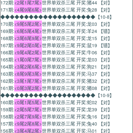
172期:
<2尾1尾7尾>
世界单双杀三尾 开奖:猪44 【对】
171期:
<4尾9尾6尾>
世界单双杀三尾 开奖:兔28 【对】
◆◆◆◆◆◆◆◆◆◆◆◆◆◆◆◆◆◆◆◆【10-8】
170期:
<9尾5尾2尾>
世界单双杀三尾 开奖:龙03 【对】
169期:
<6尾5尾4尾>
世界单双杀三尾 开奖:羊24 【错】
168期:
<3尾6尾9尾>
世界单双杀三尾 开奖:龙15 【对】
167期:
<9尾2尾0尾>
世界单双杀三尾 开奖:鼠19 【错】
166期:
<9尾4尾2尾>
世界单双杀三尾 开奖:牛06 【对】
165期:
<1尾0尾7尾>
世界单双杀三尾 开奖:龙03 【对】
164期:
<3尾2尾6尾>
世界单双杀三尾 开奖:狗21 【对】
163期:
<8尾9尾3尾>
世界单双杀三尾 开奖:马37 【对】
162期:
<3尾1尾7尾>
世界单双杀三尾 开奖:猪32 【对】
161期:
<0尾3尾2尾>
世界单双杀三尾 开奖:猪08 【对】
◆◆◆◆◆◆◆◆◆◆◆◆◆◆◆◆◆◆◆◆【10-9】
160期:
<0尾1尾5尾>
世界单双杀三尾 开奖:蛇02 【对】
159期:
<2尾5尾7尾>
世界单双杀三尾 开奖:龙39 【对】
158期:
<2尾7尾9尾>
世界单双杀三尾 开奖:兔16 【对】
157期:
<9尾2尾8尾>
世界单双杀三尾 开奖:兔40 【对】
156期:
<3尾4尾2尾>
世界单双杀三尾 开奖:马01 【对】