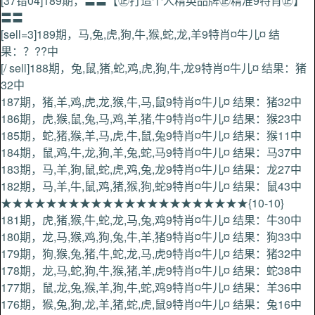
[37错04]189期，〓〓【㊣打造个人精英品牌㊣精准9特肖㊣】
〓〓
[sell=3]189期，马,兔,虎,狗,牛,猴,蛇,龙,羊9特肖¤牛儿¤ 结
果：？??中
[/ sell]188期，兔,鼠,猪,蛇,鸡,虎,狗,牛,龙9特肖¤牛儿¤ 结果：猪
32中
187期，猪,羊,鸡,虎,龙,猴,牛,马,鼠9特肖¤牛儿¤ 结果：猪32中
186期，虎,猴,鼠,兔,马,鸡,羊,猪,牛9特肖¤牛儿¤ 结果：猴23中
185期，蛇,猪,猴,羊,马,虎,牛,鼠,兔9特肖¤牛儿¤ 结果：猴11中
184期，鼠,鸡,牛,龙,狗,羊,兔,蛇,马9特肖¤牛儿¤ 结果：马37中
183期，马,羊,狗,鼠,蛇,虎,鸡,兔,龙9特肖¤牛儿¤ 结果：龙27中
182期，马,羊,牛,鼠,鸡,猪,猴,狗,蛇9特肖¤牛儿¤ 结果：鼠43中
★★★★★★★★★★★★★★★★★★★★★★{10-10}
181期，虎,猪,猴,牛,蛇,龙,马,兔,鸡9特肖¤牛儿¤ 结果：牛30中
180期，龙,马,猴,鸡,狗,兔,牛,羊,猪9特肖¤牛儿¤ 结果：狗33中
179期，狗,猴,兔,猪,牛,蛇,龙,马,虎9特肖¤牛儿¤ 结果：猪32中
178期，龙,马,蛇,狗,牛,猴,猪,羊,虎9特肖¤牛儿¤ 结果：蛇38中
177期，鼠,龙,兔,猴,羊,狗,牛,蛇,鸡9特肖¤牛儿¤ 结果：羊36中
176期，猴,兔,狗,龙,羊,猪,蛇,虎,鼠9特肖¤牛儿¤ 结果：兔16中