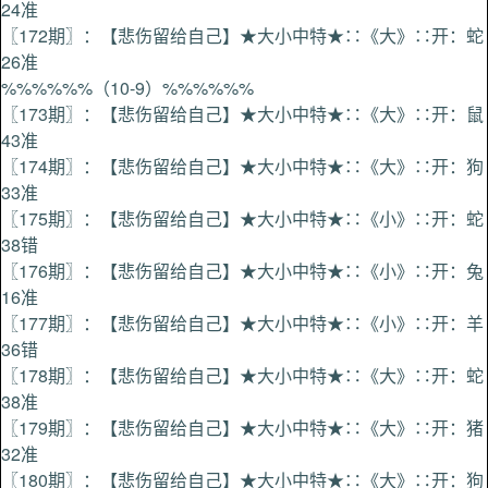
24准
〖172期〗：【悲伤留给自己】★大小中特★∷《大》∷开：蛇
26准
%%%%%%（10-9）%%%%%%
〖173期〗：【悲伤留给自己】★大小中特★∷《大》∷开：鼠
43准
〖174期〗：【悲伤留给自己】★大小中特★∷《大》∷开：狗
33准
〖175期〗：【悲伤留给自己】★大小中特★∷《小》∷开：蛇
38错
〖176期〗：【悲伤留给自己】★大小中特★∷《小》∷开：兔
16准
〖177期〗：【悲伤留给自己】★大小中特★∷《小》∷开：羊
36错
〖178期〗：【悲伤留给自己】★大小中特★∷《大》∷开：蛇
38准
〖179期〗：【悲伤留给自己】★大小中特★∷《大》∷开：猪
32准
〖180期〗：【悲伤留给自己】★大小中特★∷《大》∷开：狗