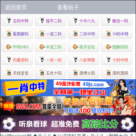
返回首页
查看帖子
五码中特
独平二码
十中八九
解出一码
看图解码
一波二码
二肖中特
10码中特
平特2中2
半波三码
高手论坛
图解四码
内幕资料
一肖一码
八卦神算
十码中特
天线宝宝
五肖十码
澳博士院
澳利澳网