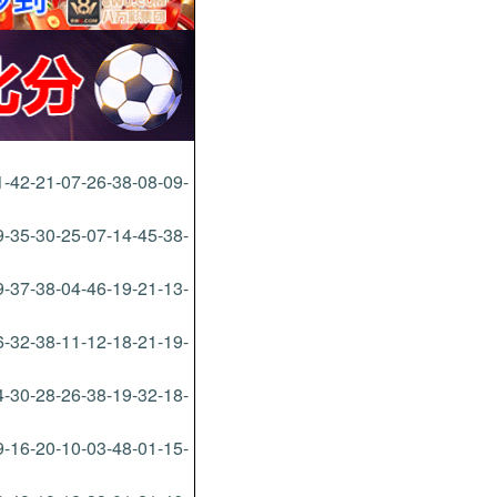
-42-21-07-26-38-08-09-
-35-30-25-07-14-45-38-
-37-38-04-46-19-21-13-
-32-38-11-12-18-21-19-
-30-28-26-38-19-32-18-
-16-20-10-03-48-01-15-