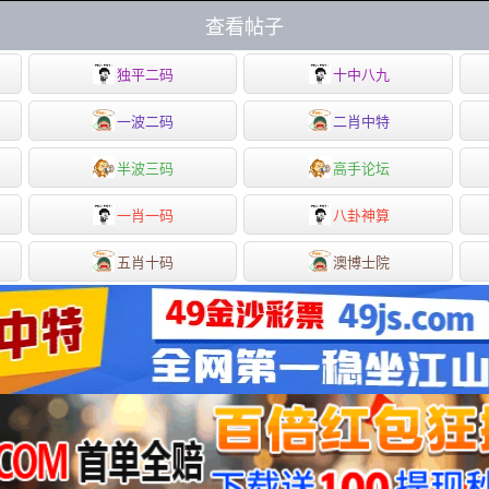
查看帖子
独平二码
十中八九
一波二码
二肖中特
半波三码
高手论坛
一肖一码
八卦神算
五肖十码
澳博士院