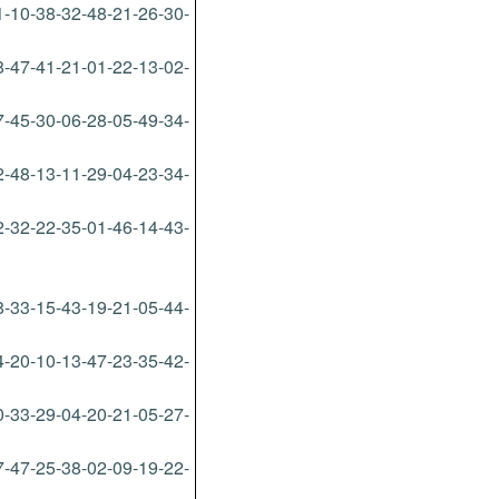
-10-38-32-48-21-26-30-
-47-41-21-01-22-13-02-
-45-30-06-28-05-49-34-
-48-13-11-29-04-23-34-
-32-22-35-01-46-14-43-
-33-15-43-19-21-05-44-
-20-10-13-47-23-35-42-
-33-29-04-20-21-05-27-
-47-25-38-02-09-19-22-