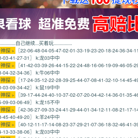
.........自己继续...买着玩...............
合神探﹥
〖22-06-48-04-05-47-02-01-33-19-23-20-18-24-36-34-11
-43-03-41-27-31〗 k:龙03中中
合神探﹥
〖41-42-03-39-26-44-15-22-24-48-16-06-19-09-46-05-29
-43-04-32-34-36〗 k:牛06中中
合神探﹥
〖17-24-35-12-22-28-39-25-44-07-08-41-32-10-14-45-49
-30-03-09-34-42〗 k:鼠19中中
合神探﹥
〖39-17-44-24-40-10-37-02-07-20-04-42-14-36-01-35-46
-45-09-03-06-49〗 k:龙15不中
合神探﹥
〖42-36-27-09-33-24-41-29-44-01-34-12-11-08-21-17-14
-48-45-40-49-20〗 k:羊24中中
合神探﹥
〖40-12-11-17-14-08-23-37-29-21-07-36-18-32-46-41-39
-24-13-33-38-06〗 k:龙03中中