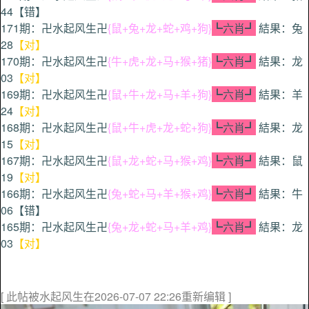
44【错】
171期：卍水起风生卍
{鼠+兔+龙+蛇+鸡+狗}
┗六肖┛
結果：兔
28
【对】
170期：卍水起风生卍
{牛+虎+龙+马+猴+猪}
┗六肖┛
結果：龙
03
【对】
169期：卍水起风生卍
{鼠+牛+龙+马+羊+狗}
┗六肖┛
結果：羊
24
【对】
168期：卍水起风生卍
{鼠+牛+虎+龙+蛇+狗}
┗六肖┛
結果：龙
15
【对】
167期：卍水起风生卍
{鼠+龙+蛇+马+猴+鸡}
┗六肖┛
結果：鼠
19
【对】
166期：卍水起风生卍
{兔+蛇+马+羊+猴+鸡}
┗六肖┛
結果：牛
06【错】
165期：卍水起风生卍
{兔+龙+蛇+马+羊+鸡}
┗六肖┛
結果：龙
03
【对】
[ 此帖被水起风生在2026-07-07 22:26重新编辑 ]