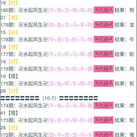
19
【对】
180期：卍水起风生卍
{牛+兔+龙+猴+鸡+狗}
┗六肖┛
結果：狗
21
【对】
179期：卍水起风生卍
{虎+兔+龙+马+羊+狗}
┗六肖┛
結果：龙
15
【对】
178期：卍水起风生卍
{牛+虎+龙+蛇+马+猴}
┗六肖┛
結果：牛
18
【对】
177期：卍水起风生卍
{牛+龙+蛇+马+猴+猪}
┗六肖┛
結果：蛇
14
【对】
176期：卍水起风生卍
{鼠+兔+龙+蛇+羊+猪}
┗六肖┛
結果：鸡
10【错】
175期：卍水起风生卍
{鼠+兔+蛇+羊+猴+狗}
┗六肖┛
結果：蛇
26
【对】
〓〓〓〓〓〓〓〓（10-7）〓〓〓〓〓〓〓〓
174期：卍水起风生卍
{牛+兔+马+鸡+狗+猪}
┗六肖┛
結果：虎
41【错】
173期：卍水起风生卍
{兔+龙+蛇+猴+狗+猪}
┗六肖┛
結果：蛇
26
【对】
172期：卍水起风生卍
{鼠+牛+虎+龙+马+羊}
┗六肖┛
結果：猪