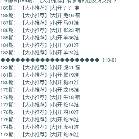
[16错04]189期：【大小推荐】有参考的朋友请支持下
189期： 【大小推荐】[大]开 ？？ 准
188期： 【大小推荐】[大]开 兔16 错
187期： 【大小推荐】[小]开 马01准
186期： 【大小推荐】[大]开 猴23 错
185期： 【大小推荐】[大]开 羊36准
184期： 【大小推荐】[小]开 马01准
183期： 【大小推荐】[小]开 羊24准
◆◆◆◆◆◆◆◆◆◆◆◆◆◆◆◆◆◆◆◆（10-8）
182期： 【大小推荐】[小]开 虎41 错
181期： 【大小推荐】[小]开 鼠19准
180期： 【大小推荐】[小]开 狗21准
179期： 【大小推荐】[小]开 龙15准
178期： 【大小推荐】[大]开 牛18 错
177期： 【大小推荐】[小]开 蛇14准
176期： 【大小推荐】[小]开 鸡10准
175期： 【大小推荐】[大]开 蛇26准
174期： 【大小推荐】[大]开 虎41准
173期： 【大小推荐】[大]开 蛇26准