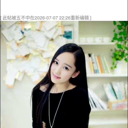
[ 此帖被五不中在2026-07-07 22:26重新编辑 ]