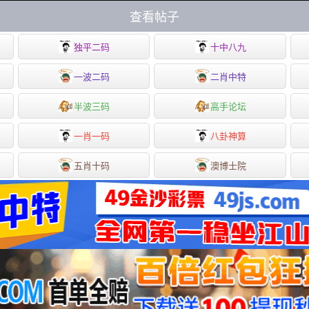
查看帖子
独平二码
十中八九
一波二码
二肖中特
半波三码
高手论坛
一肖一码
八卦神算
五肖十码
澳博士院