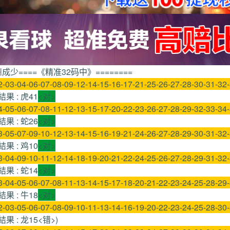
=泉州成少====《精准32码中》========
-03-04-06-07-08-09-12-14-15-16-17-21-25-26-27-28-30-31-32-
果 : 虎41
<对>
-05-06-07-08-11-12-13-15-17-20-22-23-26-27-28-29-32-33-34-
果 : 蛇26
<对>
-05-07-09-10-12-13-14-15-16-19-21-24-26-27-28-29-30-31-32-
果 : 鸡10
<对>
-04-09-10-11-12-14-18-19-20-21-22-24-25-26-27-28-29-31-32-
果 : 蛇14
<对>
-04-05-06-07-08-11-13-14-15-17-18-20-21-22-23-24-25-28-29-
果 : 牛18
<对>
-03-05-06-07-08-09-10-11-13-14-16-19-20-22-23-24-25-28-30-
果 : 龙15<错>)