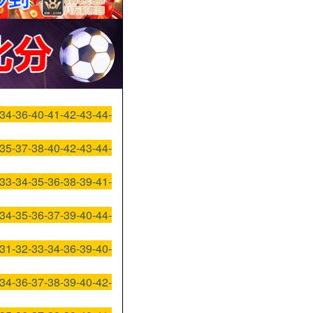
34-36-40-41-42-43-44-
35-37-38-40-42-43-44-
33-34-35-36-38-39-41-
34-35-36-37-39-40-44-
31-32-33-34-36-39-40-
34-36-37-38-39-40-42-