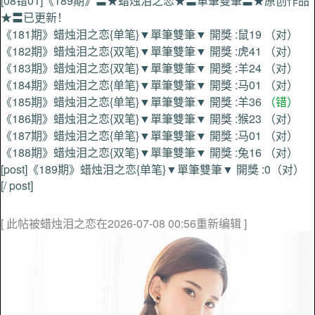
[08错01]《189期》〓★蜡烛泪之恋★〓單筆雙筆〓★原创作品
★〓已更新！
《181期》蜡烛泪之恋{单笔}▼單筆雙筆▼ 開獎 :鼠19 （对）
《182期》蜡烛泪之恋{双笔}▼單筆雙筆▼ 開獎 :虎41 （对）
《183期》蜡烛泪之恋{双笔}▼單筆雙筆▼ 開獎 :羊24 （对）
《184期》蜡烛泪之恋{单笔}▼單筆雙筆▼ 開獎 :马01 （对）
《185期》蜡烛泪之恋{单笔}▼單筆雙筆▼ 開獎 :羊36
（错）
《186期》蜡烛泪之恋{双笔}▼單筆雙筆▼ 開獎 :猴23 （对）
《187期》蜡烛泪之恋{单笔}▼單筆雙筆▼ 開獎 :马01 （对）
《188期》蜡烛泪之恋{双笔}▼單筆雙筆▼ 開獎 :兔16 （对）
[post]《189期》蜡烛泪之恋{单笔}▼單筆雙筆▼ 開獎 :0（对）
[/ post]
[ 此帖被蜡烛泪之恋在2026-07-08 00:56重新编辑 ]